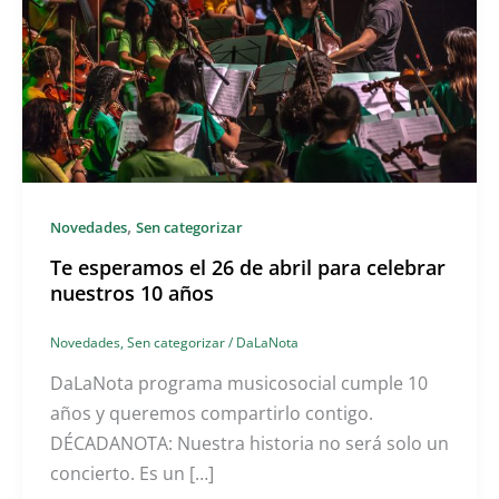
,
Novedades
Sen categorizar
Te esperamos el 26 de abril para celebrar
nuestros 10 años
Novedades
,
Sen categorizar
/
DaLaNota
DaLaNota programa musicosocial cumple 10
años y queremos compartirlo contigo.
DÉCADANOTA: Nuestra historia no será solo un
concierto. Es un […]