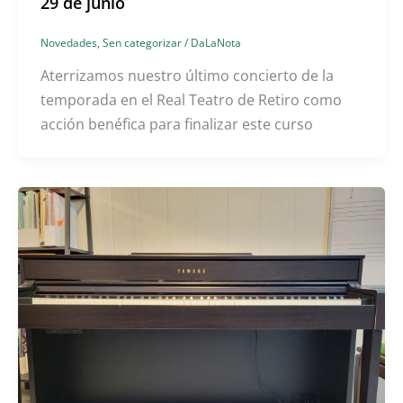
29 de junio
Novedades
,
Sen categorizar
/
DaLaNota
Aterrizamos nuestro último concierto de la
temporada en el Real Teatro de Retiro como
acción benéfica para finalizar este curso