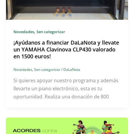
,
Novedades
Sen categorizar
¡Ayúdanos a financiar DaLaNota y llevate
un YAMAHA Clavinova CLP430 valorado
en 1500 euros!
Novedades
,
Sen categorizar
/
DaLaNota
Si quieres apoyar nuestro programa y además
llevarte un piano electrónico, esta es tu
oportunidad. Realiza una donación de 800