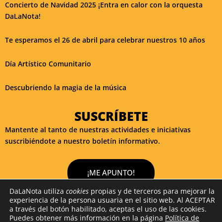
Concierto de Navidad 2025 ¡Entra en calor con la orquesta
DaLaNota!
Te esperamos el 26 de abril para celebrar nuestros 10 años
Día Artístico Comunitario
Descubriendo la magia de la música
SUSCRÍBETE
Mantente al tanto de nuestras actividades e iniciativas
suscribiéndote a nuestro boletín informativo.
¡ME APUNTO!
DaLaNota utiliza
cookies
propias y de terceros para mejorar la
experiencia de la persona usuaria en el sitio web. Al ACEPTAR
a través del botón habilitado, aceptas el uso de las cookies.
2026 DaLaNota. Diseño y desarrollo por
Colorvivo Internet SL
Puedes obtener más información en la página
Política de