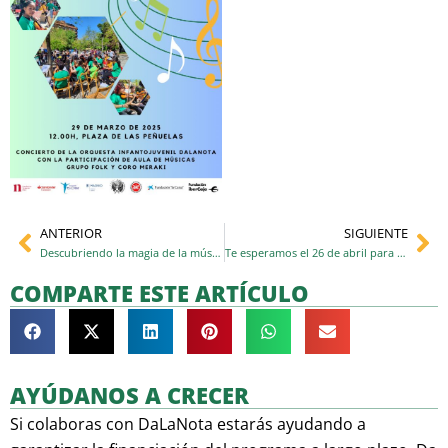
ANTERIOR
SIGUIENTE
Ant
Si
Descubriendo la magia de la música
Te esperamos el 26 de abril para celebrar nuestros 10 años
COMPARTE ESTE ARTÍCULO
AYÚDANOS A CRECER
Si colaboras con DaLaNota estarás ayudando a