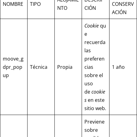
NOMBRE
TIPO
CONSERV
NTO
CIÓN
ACIÓN
Cookie
qu
e
recuerda
las
moove_g
preferen
dpr_pop
Técnica
Propia
cias
1 año
up
sobre el
uso
de
cookie
s
en este
sitio web.
Previene
sobre