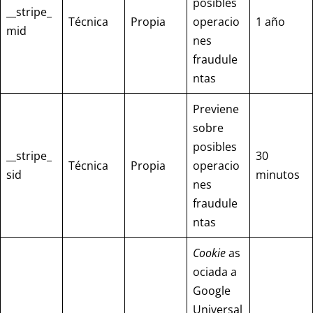
posibles
__stripe_
Técnica
Propia
operacio
1 año
mid
nes
fraudule
ntas
Previene
sobre
posibles
__stripe_
30
Técnica
Propia
operacio
sid
minutos
nes
fraudule
ntas
Cookie
as
ociada a
Google
Universal