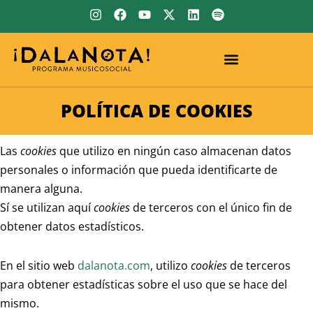
Ir
I
F
Y
X
L
S
n
a
o
-
i
p
al
s
c
u
t
n
o
contenido
t
e
t
w
k
t
a
b
u
i
e
i
g
o
b
t
d
f
r
o
e
t
i
y
a
k
e
n
POLÍTICA DE COOKIES
m
r
Las
cookies
que utilizo en ningún caso almacenan datos
personales o información que pueda identificarte de
manera alguna.
Sí se utilizan aquí
cookies
de terceros con el único fin de
obtener datos estadísticos.
En el sitio web
dalanota.com
, utilizo
cookies
de terceros
para obtener estadísticas sobre el uso que se hace del
mismo.