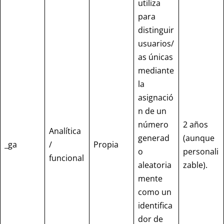
utiliza
para
distinguir
usuarios/
as únicas
mediante
la
asignació
n de un
número
2 años
Analítica
generad
(aunque
_ga
/
Propia
o
personali
funcional
aleatoria
zable).
mente
como un
identifica
dor de