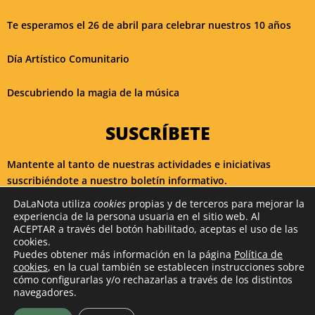
Te esperamos el 26 de abril para celebrar nuestros 10 años
Día Artístico Comunitario
Descubriendo la magia de la música
SUSCRÍBETE
Mantente al tanto de nuestras actividades e iniciativas
suscribiéndote a nuestro boletín informativo.
DaLaNota utiliza
cookies
propias y de terceros para mejorar la
experiencia de la persona usuaria en el sitio web. Al
¡ME APUNTO!
ACEPTAR a través del botón habilitado, aceptas el uso de las
cookies.
Puedes obtener más información en la página
Política de
cookies
, en la cual también se establecen instrucciones sobre
cómo configurarlas y/o rechazarlas a través de los distintos
2026 DaLaNota. Diseño y desarrollo por
Colorvivo Internet SL
navegadores.