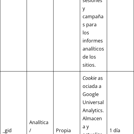
sesiones
y
campaña
s para
los
informes
analíticos
de los
sitios.
Cookie
as
ociada a
Google
Universal
Analytics.
Almacen
Analítica
a y
_gid
/
Propia
1 día