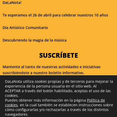
DaLaNota!
Te esperamos el 26 de abril para celebrar nuestros 10 años
Día Artístico Comunitario
Descubriendo la magia de la música
SUSCRÍBETE
Mantente al tanto de nuestras actividades e iniciativas
suscribiéndote a nuestro boletín informativo.
DaLaNota utiliza
cookies
propias y de terceros para mejorar la
experiencia de la persona usuaria en el sitio web. Al
¡ME APUNTO!
ACEPTAR a través del botón habilitado, aceptas el uso de las
cookies.
Puedes obtener más información en la página
Política de
cookies
, en la cual también se establecen instrucciones sobre
cómo configurarlas y/o rechazarlas a través de los distintos
2026 DaLaNota. Diseño y desarrollo por
Colorvivo Internet SL
navegadores.